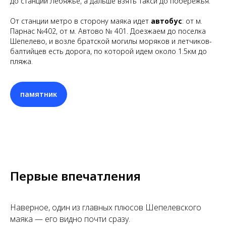
до станции Лебяжье, а дальше взять такси до побережья.
От станции метро в сторону маяка идет
автобус
: от м.
Парнас №402, от м. Автово № 401. Доезжаем до поселка
Шепелево, и возле братской могилы моряков и летчиков-
балтийцев есть дорога, по которой идем около 1.5км до
пляжа.
памятник
Первые впечатления
Наверное, один из главных плюсов Шепелевского
маяка — его видно почти сразу.