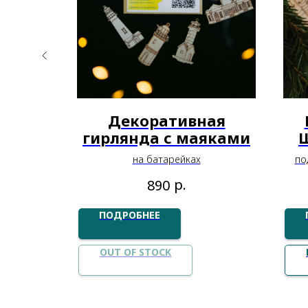
и: 3
Декоративная
с
гирлянда с маяками
Щ
чой
нарика
на батарейках
по
.
р.
890
ПОДРОБНЕЕ
OUT OF STOCK