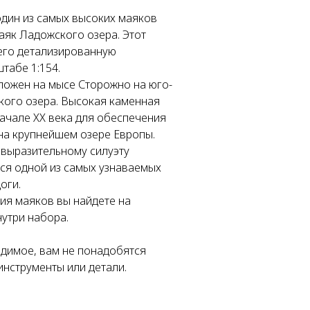
дин из самых высоких маяков
аяк Ладожского озера. Этот
его детализированную
табе 1:154.
ложен на мысе Сторожно на юго-
кого озера. Высокая каменная
ачале XX века для обеспечения
на крупнейшем озере Европы.
 выразительному силуэту
ся одной из самых узнаваемых
оги.
ия маяков вы найдете на
нутри набора.
одимое, вам не понадобятся
инструменты или детали.