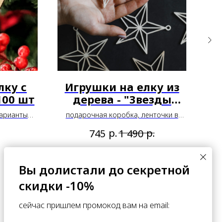
лку с
Игрушки на елку из
100 шт
дерева - "Звезды
ретро" 20 шт
варианты
подарочная коробка, ленточки в
комплекте
р.
р.
745
1 490
ПОДРОБНЕЕ
Вы долистали до секретной
В КОРЗИНУ
скидки -10%
сейчас пришлем промокод вам на email: