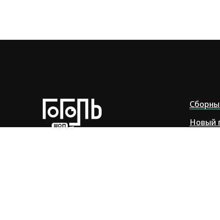
Сборны
Новый 
Маяки 
© 2013-2026
Все права защищены
Бизнес
ИП Коверник Екатерина Геннадьевна
ОГРНИП: 317784700277712