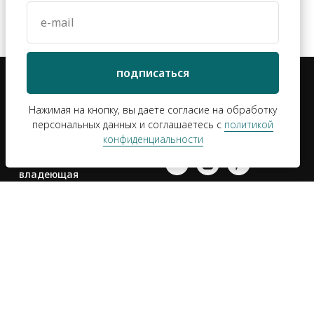
e-mail
подписаться
Нажимая на кнопку, вы даете согласие на обработку
персональных данных и соглашаетесь c
политикой
конфиденциальности
*Компания Meta
Platforms Inc.,
владеющая
социальными сетями
Facebook и Instagram,
по решению суда от
21.03.2022 признана
ти
экстремистской
организацией, ее
деятельность на
территории России
запрещена 🤷‍♀️
а