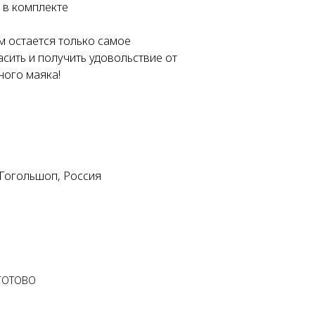
а в комплекте
м остается только самое
асить и получить удовольствие от
ного маяка!
Гогольшоп, Россия
 ГОТОВО