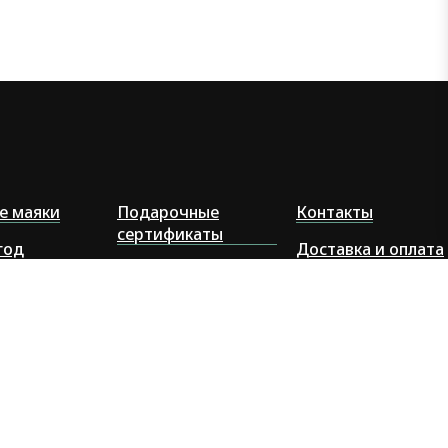
е маяки
Подарочные
Контакты
сертификаты
год
Доставка и оплата
FAQ: Как собрать и
оптом
Отзывы
покрасить маяк
-подарки
Политика
конфиденциальнос
Оферта для
оптовиков
Оферта постоплат