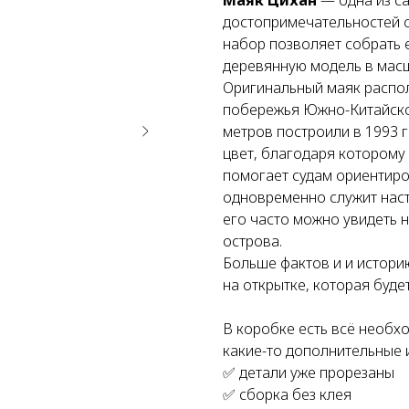
Маяк Цихан
— одна из с
достопримечательностей о
набор позволяет собрать 
деревянную модель в масш
Оригинальный маяк распо
побережья Южно-Китайско
метров построили в 1993 
цвет, благодаря которому 
помогает судам ориентиро
одновременно служит нас
его часто можно увидеть 
острова.
Больше фактов и и истори
на открытке, которая буде
В коробке есть всё необх
какие-то дополнительные 
✅ детали уже прорезаны
✅ сборка без клея