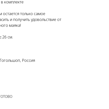
а в комплекте
м остается только самое
асить и получить удовольствие от
ного маяка!
:
26 см.
Гогольшоп, Россия
 ГОТОВО