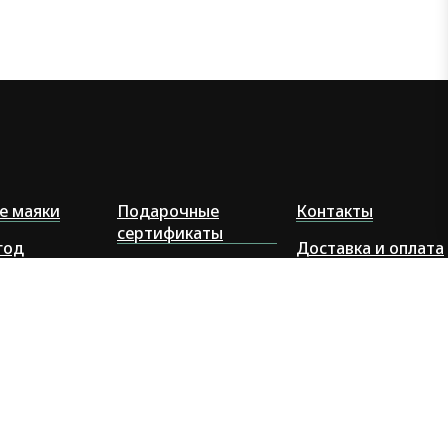
е маяки
Подарочные
Контакты
сертификаты
год
Доставка и оплата
FAQ: Как собрать и
оптом
Отзывы
покрасить маяк
-подарки
Политика
конфиденциальнос
Оферта для
оптовиков
Оферта постоплат