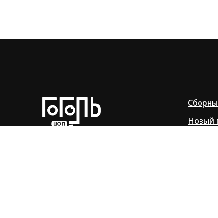
Сборны
Новый 
Маяки 
© 2013-2026
Все права защищены
Бизнес
ИП Коверник Екатерина Геннадьевна
ОГРНИП: 317784700277712