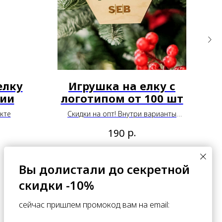
елку
Игрушка на елку с
сии
логотипом от 100 шт
кте
Скидки на опт! Внутри варианты
по
дизайна --->
р.
190
ПОДРОБНЕЕ
Вы долистали до секретной
В КОРЗИНУ
скидки -10%
сейчас пришлем промокод вам на email: