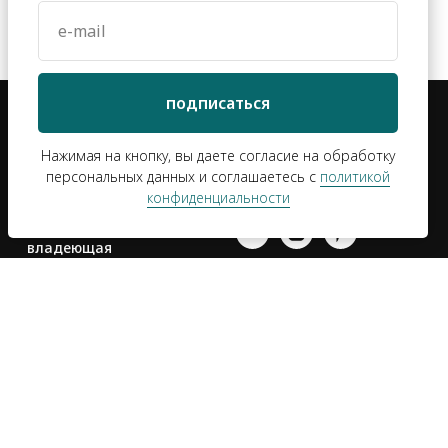
e-mail
подписаться
Нажимая на кнопку, вы даете согласие на обработку
персональных данных и соглашаетесь c
политикой
конфиденциальности
*Компания Meta
Platforms Inc.,
владеющая
социальными сетями
Facebook и Instagram,
по решению суда от
21.03.2022 признана
ти
экстремистской
организацией, ее
деятельность на
территории России
запрещена 🤷‍♀️
а