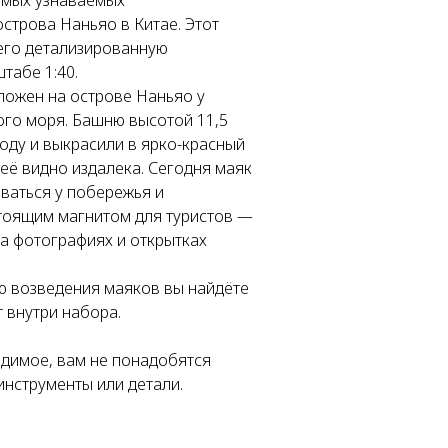
амых узнаваемых
строва Наньяо в Китае. Этот
его детализированную
табе 1:40.
ложен на острове Наньяо у
го моря. Башню высотой 11,5
году и выкрасили в ярко-красный
её видно издалека. Сегодня маяк
ваться у побережья и
тоящим магнитом для туристов —
на фотографиях и открытках
ю возведения маяков вы найдёте
т внутри набора.
одимое, вам не понадобятся
инструменты или детали.