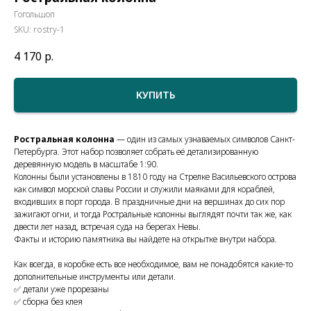
Гогольшоп
SKU:
rostry-1
4 170
р.
КУПИТЬ
Ростральная колонна
— один из самых узнаваемых символов Санкт-
Петербурга. Этот набор позволяет собрать её детализированную
деревянную модель в масштабе 1:90.
Колонны были установлены в 1810 году на Стрелке Васильевского острова
как символ морской славы России и служили маяками для кораблей,
входивших в порт города. В праздничные дни на вершинах до сих пор
зажигают огни, и тогда Ростральные колонны выглядят почти так же, как
двести лет назад, встречая суда на берегах Невы.
Факты и историю памятника вы найдете на открытке внутри набора.
Как всегда, в коробке есть все необходимое, вам не понадобятся какие-то
дополнительные инструменты или детали.
✅ детали уже прорезаны
✅ сборка без клея