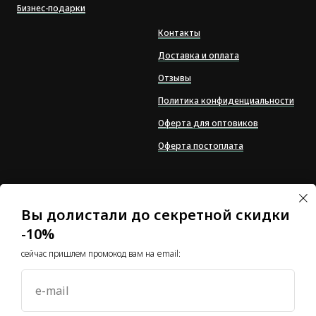
Бизнес-подарки
Контакты
Доставка и оплата
Отзывы
Политика конфиденциальности
Оферта для оптовиков
Оферта постоплата
*Компания Meta Platforms
Inc., владеющая
Вы долистали до секретной скидки
социальными сетями
-10%
Facebook и Instagram, по
решению суда от 21.03.2022
сейчас пришлем промокод вам на email:
признана экстремистской
организацией, ее
деятельность на
e-mail
территории России
запрещена 🤷‍♀️