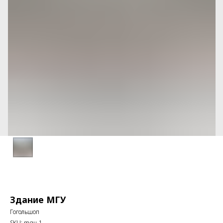
Здание МГУ
Гогольшоп
SKU:
mgu-1