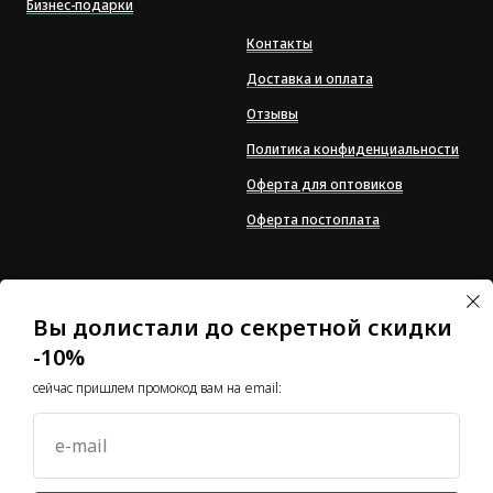
Бизнес-подарки
Контакты
Доставка и оплата
Отзывы
Политика конфиденциальности
Оферта для оптовиков
Оферта постоплата
*Компания Meta Platforms
Inc., владеющая
Вы долистали до секретной скидки
социальными сетями
-10%
Facebook и Instagram, по
решению суда от 21.03.2022
сейчас пришлем промокод вам на email:
признана экстремистской
организацией, ее
деятельность на
e-mail
территории России
запрещена 🤷‍♀️