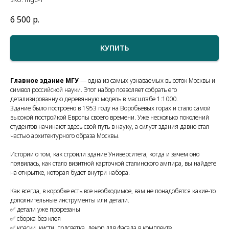
6 500
р.
КУПИТЬ
Главное здание МГУ
— одна из самых узнаваемых высоток Москвы и
символ российской науки. Этот набор позволяет собрать его
детализированную деревянную модель в масштабе 1:1000.
Здание было построено в 1953 году на Воробьёвых горах и стало самой
высокой постройкой Европы своего времени. Уже несколько поколений
студентов начинают здесь свой путь в науку, а силуэт здания давно стал
частью архитектурного образа Москвы.
Истории о том, как строили здание Университета, когда и зачем оно
появилась, как стало визитной карточкой сталинского ампира, вы найдете
на открытке, которая будет внутри набора.
Как всегда, в коробке есть все необходимое, вам не понадобятся какие-то
дополнительные инструменты или детали.
✅ детали уже прорезаны
✅ сборка без клея
✅ краски, кисти, подсветка, декор для фасада в комплекте