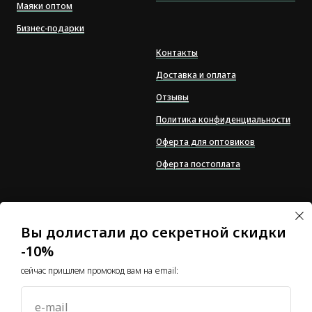
Маяки оптом
Бизнес-подарки
Контакты
Доставка и оплата
Отзывы
Политика конфиденциальности
Оферта для оптовиков
Оферта постоплата
*Компания Meta Platforms
Inc., владеющая
Вы долистали до секретной скидки
социальными сетями
-10%
Facebook и Instagram, по
решению суда от 21.03.2022
сейчас пришлем промокод вам на email:
признана экстремистской
организацией, ее
деятельность на
e-mail